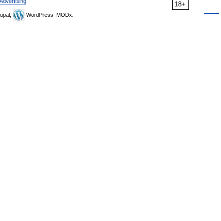
Advertising
18+
upal,
WordPress, MODx.