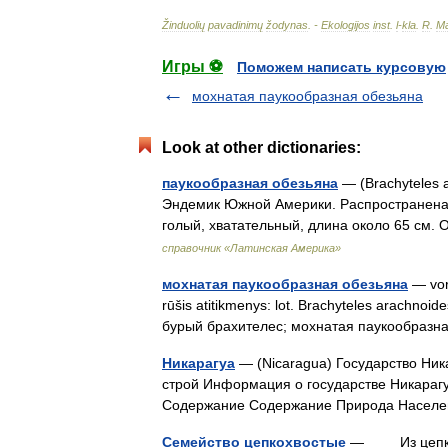
Žinduolių
pavadinimų
žodynas
. -
Ekologijos
inst
.
l
-
kla
.
R
.
Ma
Игры ⚽
Поможем написать курсовую
мохнатая паукообразная обезьяна
Look at other dictionaries:
паукообразная обезьяна
— (Brachyteles 
Эндемик Южной Америки. Распространена н
голый, хватательный, длина около 65 см.
справочник «Латинская Америка»
мохнатая паукообразная обезьяна
— vorb
rūšis atitikmenys: lot. Brachyteles arachnoi
бурый брахителес; мохнатая паукообраз
Никарагуа
— (Nicaragua) Государство Ник
строй Информация о государстве Никарагу
Содержание Содержание Природа Насел
Семейство цепкохвостые
— Из цепкохво