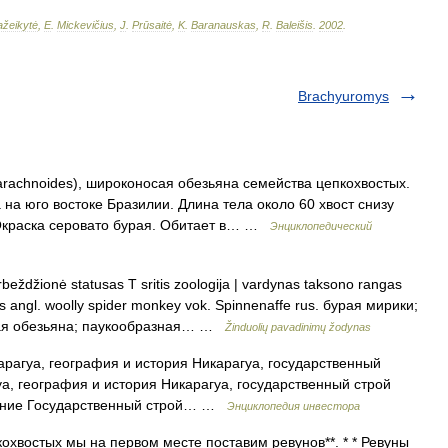
žeikytė
,
E
.
Mickevičius
,
J
.
Prūsaitė
,
K
.
Baranauskas
,
R
.
Baleišis
.
2002
.
Brachyuromys
arachnoides), широконосая обезьяна семейства цепкохвостых.
а юго востоке Бразилии. Длина тела около 60 хвост снизу
 Окраска серовато бурая. Обитает в… …
Энциклопедический
eždžionė statusas T sritis zoologija | vardynas taksono rangas
des angl. woolly spider monkey vok. Spinnenaffe rus. бурая мирики;
ная обезьяна; паукообразная… …
Žinduolių pavadinimų žodynas
арагуа, география и история Никарагуа, государственный
а, география и история Никарагуа, государственный строй
ение Государственный строй… …
Энциклопедия инвестора
стых мы на первом месте поставим ревунов**. * * Ревуны