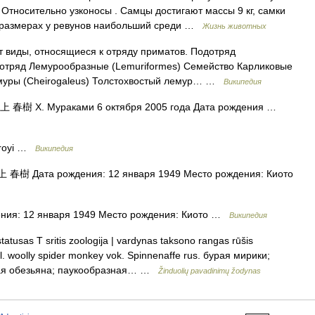
Относительно узконосы . Самцы достигают массы 9 кг, самки
в размерах у ревунов наибольший среди …
Жизнь животных
 виды, относящиеся к отряду приматов. Подотряд
аотряд Лемурообразные (Lemuriformes) Семейство Карликовые
емуры (Cheirogaleus) Толстохвостый лемур… …
Википедия
上 春樹 Х. Мураками 6 октября 2005 года Дата рождения …
froyi …
Википедия
 春樹 Дата рождения: 12 января 1949 Место рождения: Киото
я: 12 января 1949 Место рождения: Киото …
Википедия
tusas T sritis zoologija | vardynas taksono rangas rūšis
gl. woolly spider monkey vok. Spinnenaffe rus. бурая мирики;
ная обезьяна; паукообразная… …
Žinduolių pavadinimų žodynas