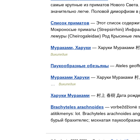
самые крупные из приматов Нового Света. 
значительно легче. Половой диморфизм 
Список приматов
— Этот список содержит
Мокроносые приматы (Strepsirrhini) Инфр
лемуры (Cheirogaleidae) Род Крысиные л
Мураками, Харуки
— Харуки Мураками 村
Википедия
Паукообразные обезьяны
— Ateles geof
Мураками Харуки
— Харуки Мураками 村上
…
Википедия
Харуки Мураками
— 村上 春樹 Дата рождени
Brachyteles arachnoides
— vorbeždžionė sta
atitikmenys: lot. Brachyteles arachnoides an
бурый брахителес; мохнатая паукообраз