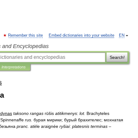
Remember this site
Embed dictionaries into your website
EN
s and Encyclopedias
Search!
Interpretations
s
а
rdynas
taksono
rangas
rūšis
atitikmenys
:
lot
.
Brachyteles
Spinnenaffe
rus
.
бурая
мирики
;
бурый
брахителес
;
мохнатая
безьяна
pranc
.
atèle
araignée
ryšiai
:
platesnis
terminas
–