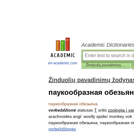
Academic Dictionarie
en-academic.com
Žinduolių pavadinimų žodynas
Žinduolių pavadinimų žodyna
паукообразная обезьян
паукообразная
обезьяна
vorbeždžionė
statusas
T
sritis
zoologija
|
va
arachnoides
angl
.
woolly
spider
monkey
vok
.
паукообразная
обезьяна
;
паукообразная
о
vorbeždžionės