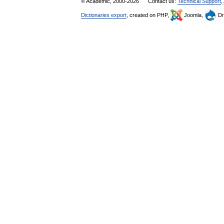
© Academic, 2000-2026
Contact us:
Technical Support
,
Dictionaries export
, created on PHP,
Joomla,
Dr